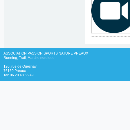
ASSOCIATION PASSION SPORTS NATURE PREAUX
Running, Trail, Marche nordique
120, rue de Quesnay
76160 Préaux
Tel: 06 20 48 66 49