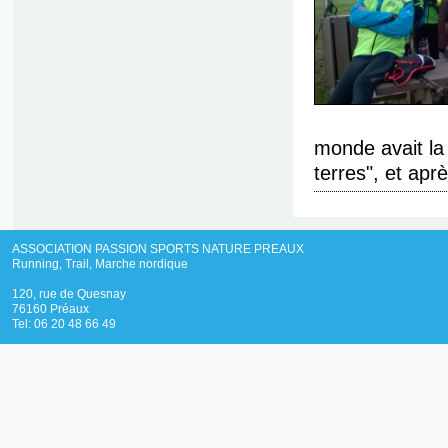
monde avait la
terres", et aprè
ASSOCIATION PASSION SPORTS NATURE PREAUX
Running, Trail, Marche nordique
120, rue de Quesnay
76160 Préaux
Tel: 06 20 48 66 49