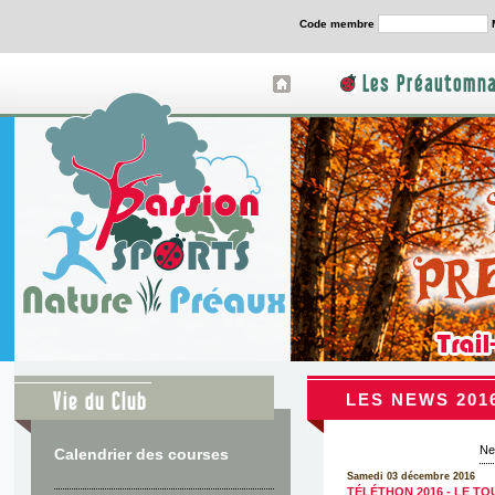
Code membre
Les Préautomna
Vie du Club
LES NEWS 201
N
Calendrier des courses
Samedi 03 décembre 2016
TÉLÉTHON 2016 - LE T