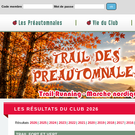
Code membre
Mot de passe
Les Préautomnales
|
Vie du Club
|
LES RÉSULTATS DU CLUB 2026
Résultats
2026
|
2025
|
2024
|
2023
|
2022
|
2021
|
2020
|
2019
|
2018
|
2017
|
2016
TRAIL FORT ET VERT