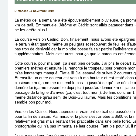
Dimanche 14 novembre 2010
La météo de la semaine a été épouventablement pluvieuse, ça promet
km de trail. Emmanuele, Jérôme et Cédric sont allés patauger dans la 
ne les arrête plus !
La course version Cédric: Bon, finalement, nous avons été épargnés
le terrain était quand même un peu gras et recouvert de feuilles d'au
pas trop de dénivelé car la moindre bosse faisait perdre l'adhérence e
supplémentaires. Mais c'est aussi pour ça que le parcours entièreme
Côté course, pour ma part, ça s'est bien déroulé. J'ai pris le dépar
premiers mètres et ensuite j'ai remonté le troupeau pour prendre mon 
m'as longtemps manqué, Tiatia !!! J'ai essayé de suivre 2 coureurs q
Et ensuite un autre coureur est venu à ma hauteur et est resté dans 
plusieurs km (ça ne me ressemble pas...) jusqu'à ce qu'il se décide
derrière lui (ça me ressemble déjà plus) jusqu'au dernier km et j'ai pu
passage de la ligne d'arrivée (ça, c'est tout moi !). Je finis donc en 1
même distance qu'au semi de Bois-Guillaume. Mais les conditions n
semble bon pour moi.
Version les Odinet: Nous apprécions vraiment ce trail qui possède la b
pour la fin de saison. Par miracle, la pluie s'est arrêtée à 8h00 et la
relativement gras mais restant très praticable dans une belle forêt. L
photographe qui n'a pas immortalisé leur course. Tant pis pour lui, il 
Nous reviendrons l'année prochaine, pas pour le photographe, mais 