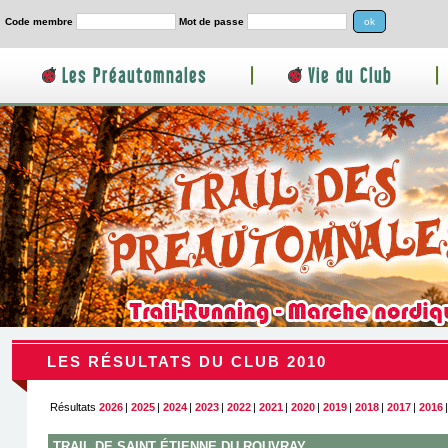
Code membre
Mot de passe
Les Préautomnales
|
Vie du Club
|
LES RÉSULTATS DU CLUB 2010
Résultats
2026
|
2025
|
2024
|
2023
|
2022
|
2021
|
2020
|
2019
|
2018
|
2017
|
2016
TRAIL DE SAINT ÉTIENNE DU ROUVRAY