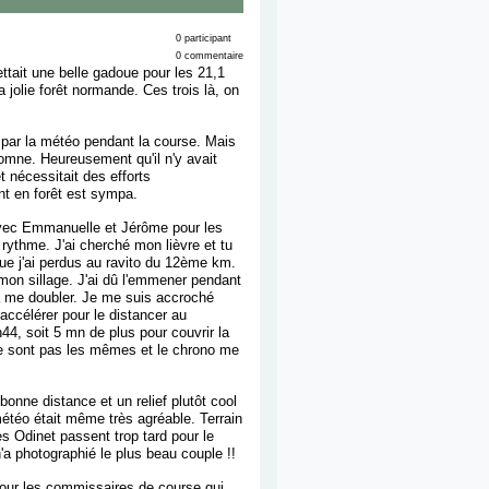
0 participant
0 commentaire
tait une belle gadoue pour les 21,1
jolie forêt normande. Ces trois là, on
 par la météo pendant la course. Mais
tomne. Heureusement qu'il n'y avait
t nécessitait des efforts
nt en forêt est sympa.
t avec Emmanuelle et Jérôme pour les
rythme. J'ai cherché mon lièvre et tu
ue j'ai perdus au ravito du 12ème km.
mon sillage. J'ai dû l'emmener pendant
 à me doubler. Je me suis accroché
 accélérer pour le distancer au
h44, soit 5 mn de plus pour couvrir la
e sont pas les mêmes et le chrono me
onne distance et un relief plutôt cool
 météo était même très agréable. Terrain
es Odinet passent trop tard pour le
n'a photographié le plus beau couple !!
pour les commissaires de course qui