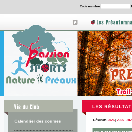
Code membre
Les Préautomna
Vie du Club
LES RÉSULTAT
Résultats
2026
|
2025
|
202
Calendrier des courses