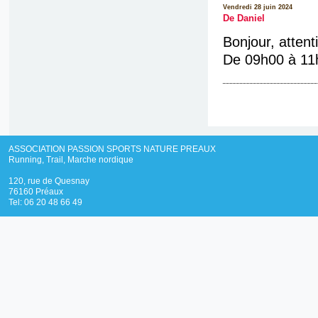
Vendredi 28 juin 2024
De Daniel
Bonjour, attent
De 09h00 à 11
ASSOCIATION PASSION SPORTS NATURE PREAUX
Running, Trail, Marche nordique
120, rue de Quesnay
76160 Préaux
Tel: 06 20 48 66 49