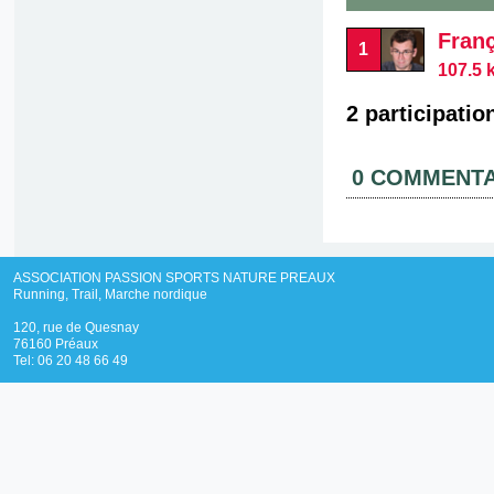
Fran
1
107.5 
2 participatio
0 COMMENTA
ASSOCIATION PASSION SPORTS NATURE PREAUX
Running, Trail, Marche nordique
120, rue de Quesnay
76160 Préaux
Tel: 06 20 48 66 49