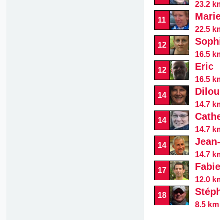
23.2 k
Mari
11
22.5 k
Soph
12
16.5 k
Eric
12
16.5 k
Dilou
14
14.7 k
Cath
14
14.7 k
Jean
14
14.7 k
Fabi
17
12.0 k
Stép
18
8.5 km 