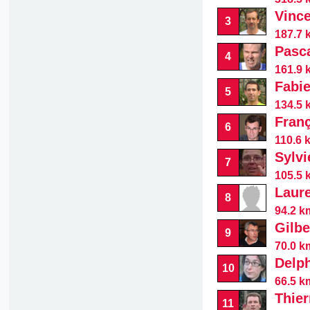
Vinc
3
187.7 
Pasc
4
161.9 
Fabi
5
134.5 
Fran
6
110.6 
Sylvi
7
105.5 
Laur
8
94.2 k
Gilbe
9
70.0 k
Delp
10
66.5 k
Thier
11