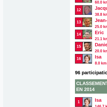
60.0 km
Jacq
12
38.8 k
Jean
13
25.0 km
Eric
14
21.1 km
Danie
15
20.0 km
Isa
16
8.0 km 
96 participati
CLASSEMENT
EN 2014
Isa
1
146.7 