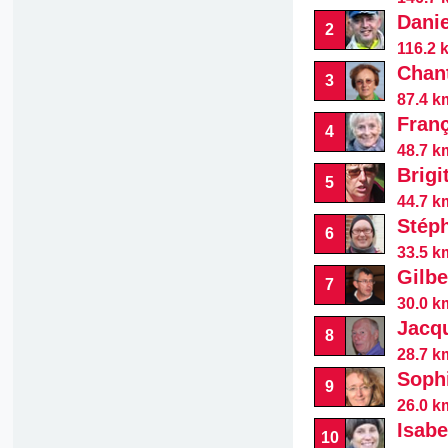
Danie
2
116.2 
Chan
3
87.4 k
Fran
4
48.7 k
Brigi
5
44.7 k
Stép
6
33.5 k
Gilbe
7
30.0 km
Jacq
8
28.7 k
Soph
9
26.0 k
Isabe
10