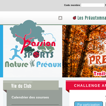
Code membre
Les Préautomna
Vie du Club
CHALLENGE A
Calendrier des courses
Par participation