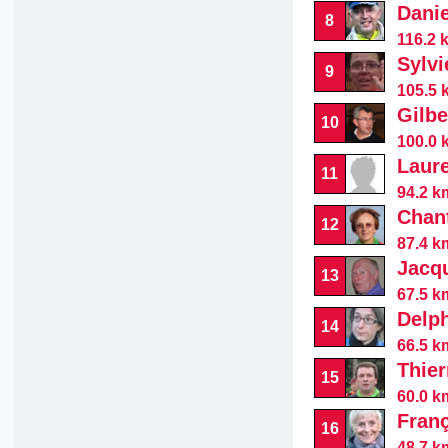
Danie
8
116.2 
Sylvi
9
105.5 
Gilbe
10
100.0 
Laur
11
94.2 k
Chan
12
87.4 k
Jacq
13
67.5 k
Delp
14
66.5 k
Thier
15
60.0 km
Fran
16
48.7 k