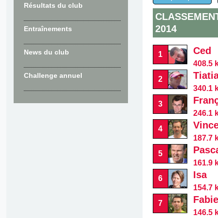
Résultats du club
CLASSEMENT
2014
Entraînements
Ced
News du club
1
408.5 
Tiati
Challenge annuel
2
340.1 
Fran
3
246.1 
Vinc
4
187.7 
Pasc
5
161.9 
Isa
6
154.7 
Fabi
7
146.5 