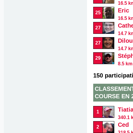
16.5 k
Eric
25
16.5 k
Cath
27
14.7 k
Dilou
27
14.7 k
Stép
29
8.5 km 
150 participat
CLASSEMENT
COURSE EN 
Tiati
1
340.1 
Ced
2
318.5 