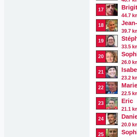
Brigi
17
44.7 k
Jean
18
39.7 k
Stép
19
33.5 k
Soph
20
26.0 k
Isabe
21
23.2 k
Mari
22
22.5 k
Eric
23
21.1 km
Danie
24
20.0 km
Soph
25