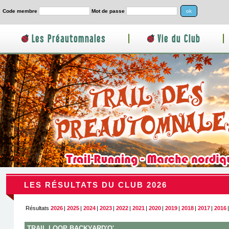
Code membre
Mot de passe
Les Préautomnales
|
Vie du Club
|
LES RÉSULTATS DU CLUB 2026
Résultats
2026
|
2025
|
2024
|
2023
|
2022
|
2021
|
2020
|
2019
|
2018
|
2017
|
2016
TRAIL LOOP BACKYARD'O'