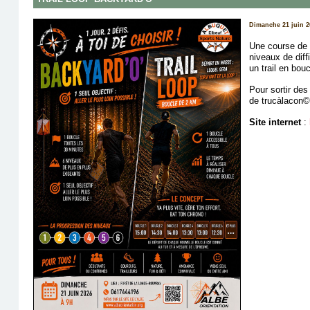
Dimanche 21 juin 2
Une course de 
niveaux de dif
un trail en bou
Pour sortir de
de trucàlacon
Site internet
: