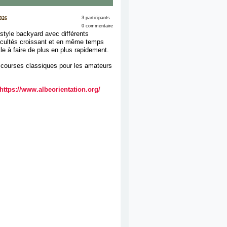
3 participants
026
0 commentaire
style backyard avec différents
ficultés croissant et en même temps
cle à faire de plus en plus rapidement.
s courses classiques pour les amateurs
©
https://www.albeorientation.org/