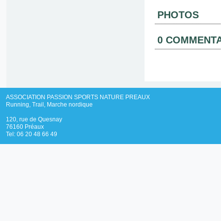
PHOTOS
0 COMMENTA
ASSOCIATION PASSION SPORTS NATURE PREAUX
Running, Trail, Marche nordique
120, rue de Quesnay
76160 Préaux
Tel: 06 20 48 66 49