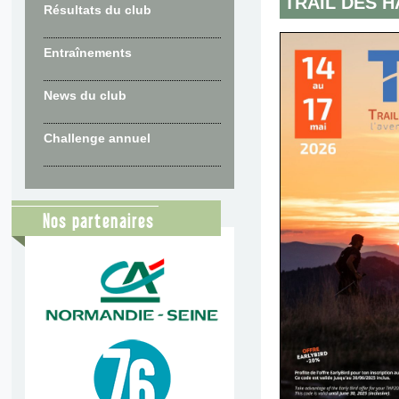
TRAIL DES 
Résultats du club
Entraînements
News du club
Challenge annuel
Nos partenaires