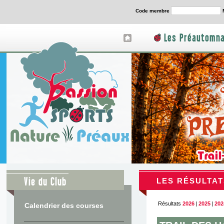
Code membre
Les Préautomna
Vie du Club
LES RÉSULTAT
Résultats
2026
|
2025
|
202
Calendrier des courses