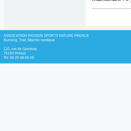
ASSOCIATION PASSION SPORTS NATURE PREAUX
Running, Trail, Marche nordique
120, rue de Quesnay
76160 Préaux
Tel: 06 20 48 66 49