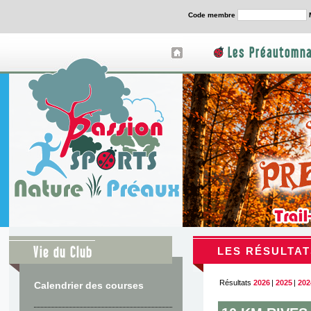
Code membre
Les Préautomna
Vie du Club
LES RÉSULTAT
Résultats
2026
|
2025
|
202
Calendrier des courses