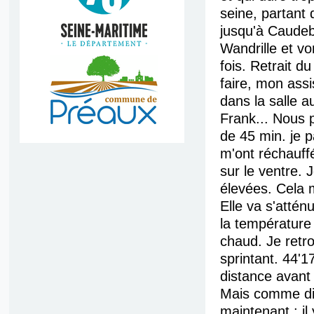
seine, partant 
jusqu'à Caude
Wandrille et vo
fois. Retrait d
faire, mon assi
dans la salle a
Frank... Nous p
de 45 min. je p
m'ont réchauffé
sur le ventre. J
élevées. Cela 
Elle va s'attén
la température
chaud. Je retro
sprintant. 44'17
distance avant 
Mais comme dit
maintenant : il