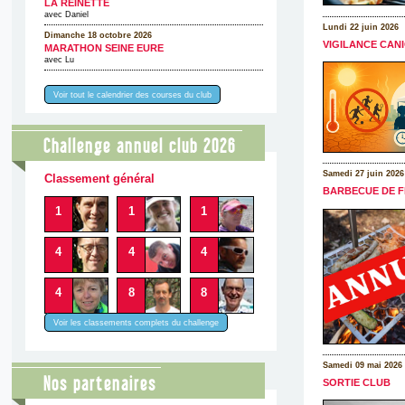
LA REINETTE
avec Daniel
Lundi 22 juin 2026
Dimanche 18 octobre 2026
VIGILANCE CAN
MARATHON SEINE EURE
avec Lu
Voir tout le calendrier des courses du club
Challenge annuel club 2026
Samedi 27 juin 2026
Classement général
BARBECUE DE F
1
1
1
4
4
4
4
8
8
Voir les classements complets du challenge
Samedi 09 mai 2026
Nos partenaires
SORTIE CLUB