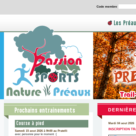
Code membre
Les Préa
Prochains entrainements
DERNIÈR
Course à pied
Mardi 04 aout 2026
INSCRIPTION T
Samedi 15 aout 2026 à 9h00 au Pratelli
avec personne pour le moment :(