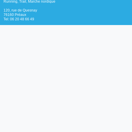
Running, Trail, Marche nordique
120, rue de Quesnay
76160 Préaux
Tel: 06 20 48 66 49