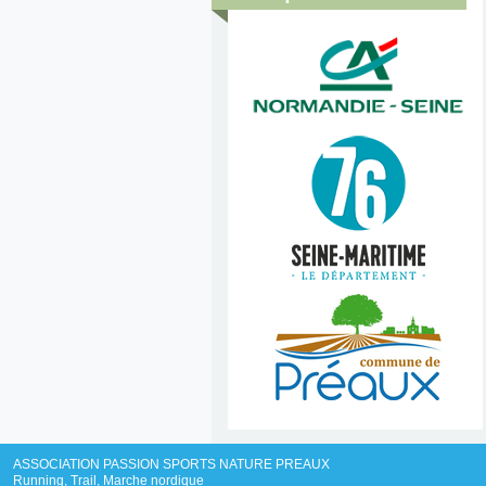
ASSOCIATION PASSION SPORTS NATURE PREAUX
Running, Trail, Marche nordique