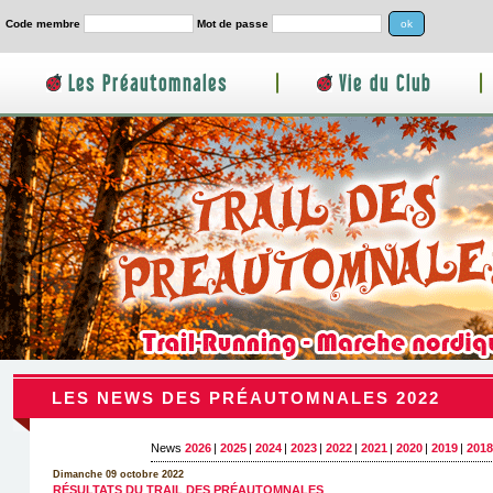
Code membre
Mot de passe
Les Préautomnales
|
Vie du Club
|
LES NEWS DES PRÉAUTOMNALES 2022
News
2026
|
2025
|
2024
|
2023
|
2022
|
2021
|
2020
|
2019
|
2018
Dimanche 09 octobre 2022
RÉSULTATS DU TRAIL DES PRÉAUTOMNALES