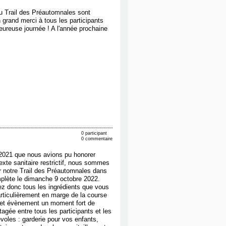
du Trail des Préautomnales sont
 grand merci à tous les participants
eureuse journée ! A l'année prochaine
0 participant
0 commentaire
n 2021 que nous avions pu honorer
exte sanitaire restrictif, nous sommes
er notre Trail des Préautomnales dans
plète le dimanche 9 octobre 2022.
ez donc tous les ingrédients que vous
articulièrement en marge de la course
 cet évènement un moment fort de
rtagée entre tous les participants et les
oles : garderie pour vos enfants,