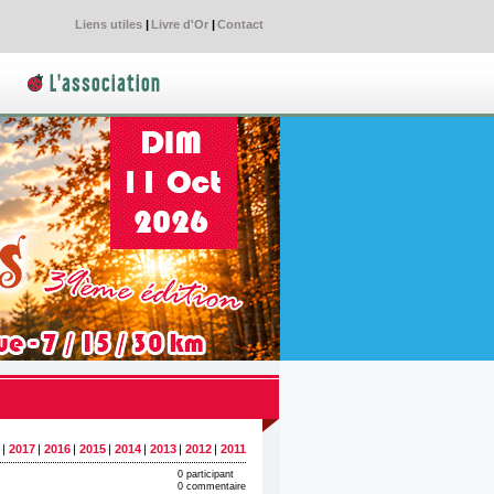
Liens utiles
|
Livre d'Or
|
Contact
L'association
|
2017
|
2016
|
2015
|
2014
|
2013
|
2012
|
2011
0 participant
0 commentaire