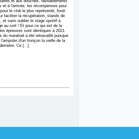
taires et aux douches, ravitaillements
s et à l'arrivée, les récompenses pour
pour le club le plus représenté, food-
ur faciliter la récupération, stands de
, et sans oublier le stage sportif à
ge au sort ! Et pour ce qui est de la
 les épreuves sont identiques à 2021.
s du maratrail a été retravaillé puisque
l'amputer d'un tronçon la veille de la
ernière. Ce [...]