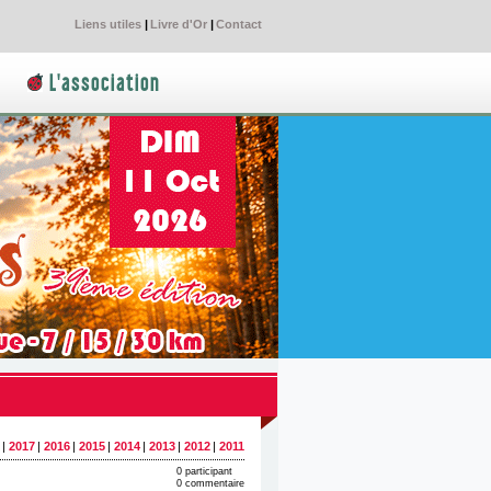
Liens utiles
|
Livre d'Or
|
Contact
L'association
|
2017
|
2016
|
2015
|
2014
|
2013
|
2012
|
2011
0 participant
0 commentaire