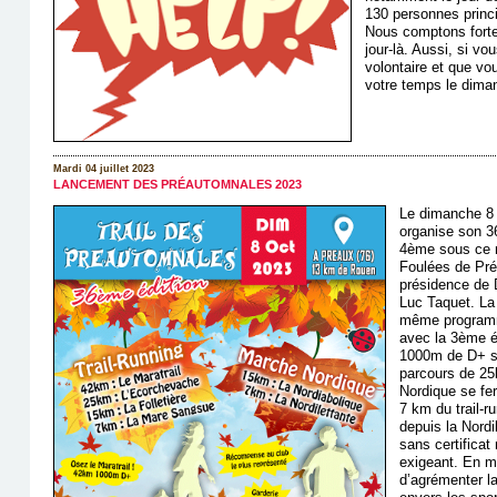
130 personnes princi
Nous comptons fort
jour-là. Aussi, si v
volontaire et que v
votre temps le diman
Mardi 04 juillet 2023
LANCEMENT DES PRÉAUTOMNALES 2023
Le dimanche 8 
organise son 3
4ème sous ce 
Foulées de Pré
présidence de 
Luc Taquet. La 
même programm
avec la 3ème éd
1000m de D+ su
parcours de 2
Nordique se fe
7 km du trail-r
depuis la Nord
sans certificat
exigeant. En 
d’agrémenter la