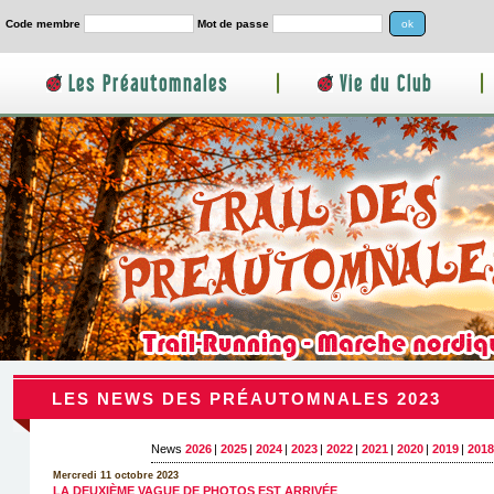
Code membre
Mot de passe
Les Préautomnales
|
Vie du Club
|
LES NEWS DES PRÉAUTOMNALES 2023
News
2026
|
2025
|
2024
|
2023
|
2022
|
2021
|
2020
|
2019
|
2018
Mercredi 11 octobre 2023
LA DEUXIÈME VAGUE DE PHOTOS EST ARRIVÉE