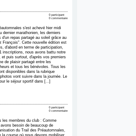
0 participant
0 commentaire
réautomnales s'est achevé hier midi
du dernier marathonien, les derniers
 d'un repas partagé au soleil grâce au
 François". Cette nouvelle édition est
, d'abord en terme de participation,
 inscriptions, nous avons battu notre
 et puis surtout, d'après vos premiers
me de plaisir partagé entre les
heurs et tous les bénévoles. Tous les
nt disponibles dans la rubrique
photos vont suivre dans la journée. Le
our le séjour sportif dans [...]
0 participant
0 commentaire
us les membres du club : Comme
 avons besoin de beaucoup de
anisation du Trail des Préautomnales,
e la course où nous devons mobiliser