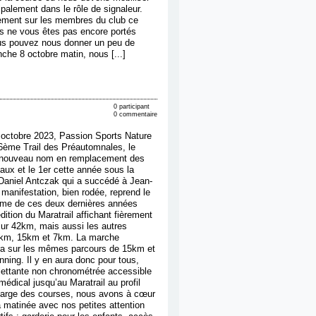
palement dans le rôle de signaleur.
ement sur les membres du club ce
ous ne vous êtes pas encore portés
ous pouvez nous donner un peu de
che 8 octobre matin, nous [...]
0 participant
0 commentaire
octobre 2023, Passion Sports Nature
6ème Trail des Préautomnales, le
nouveau nom en remplacement des
aux et le 1er cette année sous la
Daniel Antczak qui a succédé à Jean-
manifestation, bien rodée, reprend le
e de ces deux dernières années
ition du Maratrail affichant fièrement
r 42km, mais aussi les autres
5km, 15km et 7km. La marche
ra sur les mêmes parcours de 15km et
unning. Il y en aura donc pour tous,
ilettante non chronométrée accessible
 médical jusqu’au Maratrail au profil
marge des courses, nous avons à cœur
 matinée avec nos petites attention