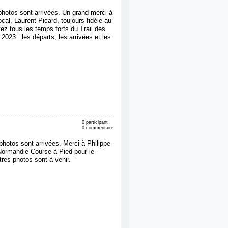
photos sont arrivées. Un grand merci à
ocal, Laurent Picard, toujours fidèle au
ez tous les temps forts du Trail des
023 : les départs, les arrivées et les
0 participant
0 commentaire
photos sont arrivées. Merci à Philippe
ormandie Course à Pied pour le
tres photos sont à venir.