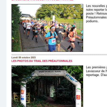
Les nouvelles 
notre reporter l
poste ! Retrouv
Préautomnales 2
podiums.
Lundi 09 octobre 2023
LES PHOTOS DU TRAIL DES PRÉAUTOMNALES
Les premières 
Levasseur de N
reportage. D'au