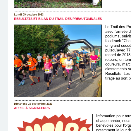
Lundi 09 octobre 2023
RÉSULTATS ET BILAN DU TRAIL DES PRÉAUTOMNALES
Le Trail des P
avec l'arrivée 
podiums, suivis
foodtruck "Chez
un grand succès
puisqu'avec 771
record de 2018,
retours, en ter
coureurs, marc
classements so
Résultats. Les 
tirage au sort p
Dimanche 10 septembre 2023
APPEL À SIGNALEURS
Information pour to
chaque année, nous
bénévoles pour l'org
notamment le jour d